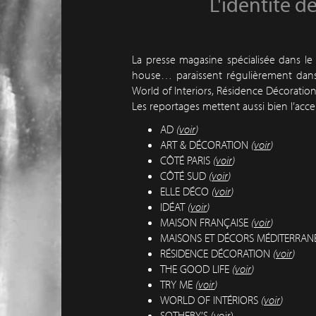
L'identité de
La presse magasine spécialisée dans le d
house… paraissent régulièrement dans d
World of Interiors, Résidence Décoratio
Les reportages mettent aussi bien l’accent
AD
(
voir
)
ART & DÉCORATION
(
voir
)
CÔTÉ PARIS
(
voir
)
CÔTÉ SUD
(
voir
)
ELLE DÉCO
(
voir
)
IDÉAT
(
voir
)
MAISON FRANÇAISE
(
voir
)
MAISONS ET DÉCORS MÉDITERRAN
RÉSIDENCE DÉCORATION
(
voir
)
THE GOOD LIFE
(
voir
)
TRY ME
(
voir
)
WORLD OF INTÉRIORS
(
voir
)
SOTHEBY’S (
voir
)